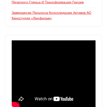
Печатного Глянца И Трансформация Героев
Завершение Процесса Консолидации Активов АО
Киностудия «Ленфильм»