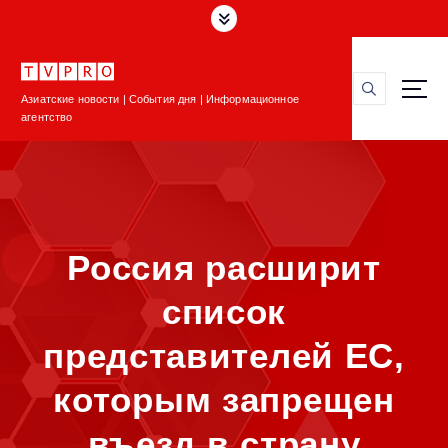
П
е
р
е
Азиатские новости | События дня | Информационное
й
агентство
т
и
к
с
о
д
Россия расширит
е
р
список
ж
и
представителей ЕС,
м
о
которым запрещен
м
у
въезд в страну