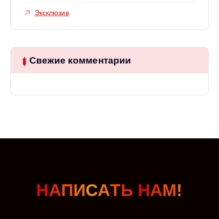
Эксклюзив
Свежие комментарии
Н
А
П
И
С
А
Т
Ь
Н
А
М
!