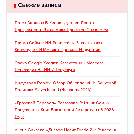
:
Свежие записи
Поток Анонсов В Киноиндустрии Растёт —
Прозрачность Экономики Проектов Снижается
Прямо Сейчас ИИ-Режиссёры Захватывают
Киностудии И Меняют Правила Индустрии
Эпоха Google Уходит: Казахстанцы Массово
Переходят На ИИ И Госуслуги
Индустрия Roblox: Обзор Обновлений И Бонусной
Политики Slayerbound (февраль 2026)
«Грозовой Перевал» Возглавил Рейтинг Самых
Популярных Книг Британской Литературы В 2026
Году
Анонс Сиквела «Дьявол Носит Prada 2»: Рецессия