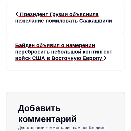
Н
Президент Грузии объяснила
а
нежелание помиловать Саакашвили
в
Байден объявил о намерении
и
перебросить небольшой контингент
войск США в Восточную Европу
г
а
ц
и
Добавить
комментарий
я
Для отправки комментария вам необходимо