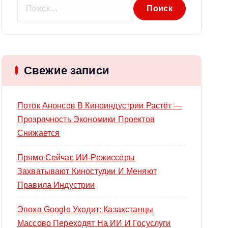
Н
а
й
т
и
Свежие записи
:
Поток Анонсов В Киноиндустрии Растёт —
Прозрачность Экономики Проектов
Снижается
Прямо Сейчас ИИ-Режиссёры
Захватывают Киностудии И Меняют
Правила Индустрии
Эпоха Google Уходит: Казахстанцы
Массово Переходят На ИИ И Госуслуги