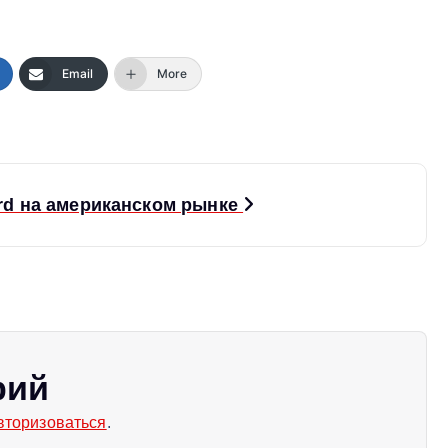
Email
More
ord на американском рынке
рий
вторизоваться
.