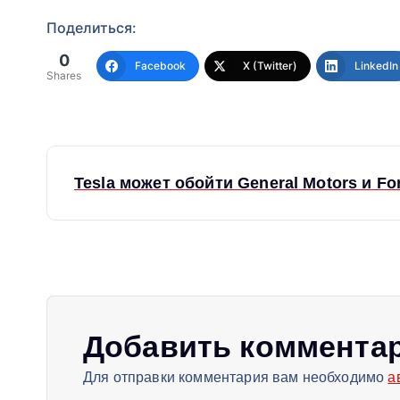
Поделиться:
0
Facebook
X (Twitter)
LinkedIn
Shares
Н
Tesla может обойти General Motors и F
а
в
и
Добавить коммента
г
Для отправки комментария вам необходимо
а