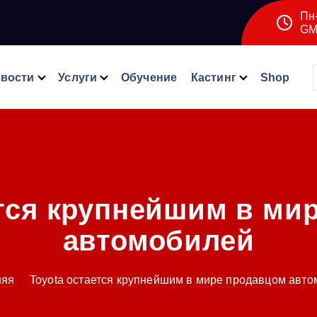
Пн-
GM
вости
Услуги
Обучение
Кастинг
Shop
ется крупнейшим в ми
автомобилей
няя
Toyota остается крупнейшим в мире продавцом авт