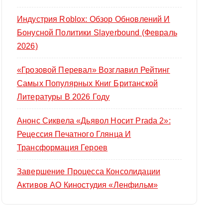
Индустрия Roblox: Обзор Обновлений И
Бонусной Политики Slayerbound (февраль
2026)
«Грозовой Перевал» Возглавил Рейтинг
Самых Популярных Книг Британской
Литературы В 2026 Году
Анонс Сиквела «Дьявол Носит Prada 2»:
Рецессия Печатного Глянца И
Трансформация Героев
Завершение Процесса Консолидации
Активов АО Киностудия «Ленфильм»