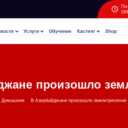
Пн-
GM
вости
Услуги
Обучение
Кастинг
Shop
джане произошло зем
Домашняя
В Азербайджане произошло землетрясение