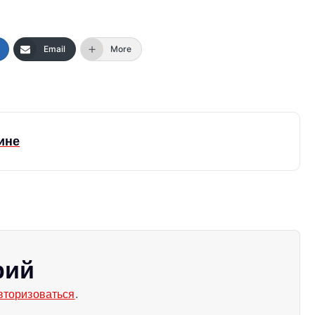
Email
More
ине
рий
вторизоваться
.