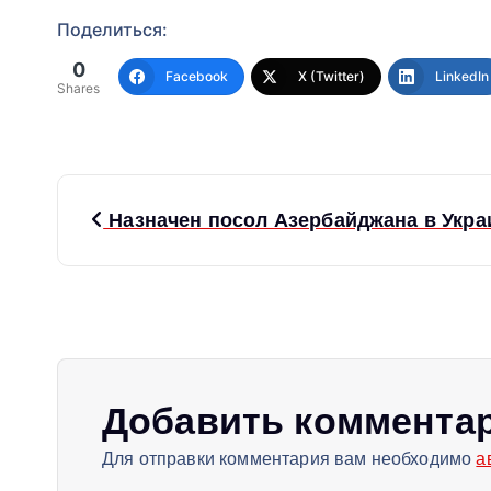
Поделиться:
0
Facebook
X (Twitter)
LinkedIn
Shares
Н
Назначен посол Азербайджана в Укра
а
в
и
Добавить коммента
г
Для отправки комментария вам необходимо
а