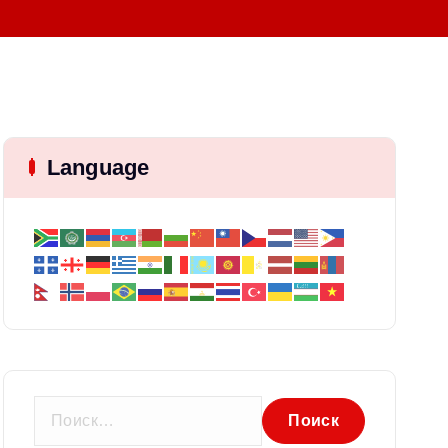
Language
Н
а