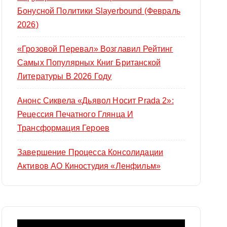
Бонусной Политики Slayerbound (февраль
2026)
«Грозовой Перевал» Возглавил Рейтинг
Самых Популярных Книг Британской
Литературы В 2026 Году
Анонс Сиквела «Дьявол Носит Prada 2»:
Рецессия Печатного Глянца И
Трансформация Героев
Завершение Процесса Консолидации
Активов АО Киностудия «Ленфильм»