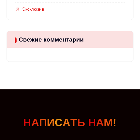
Эксклюзив
Свежие комментарии
Н
А
П
И
С
А
Т
Ь
Н
А
М
!