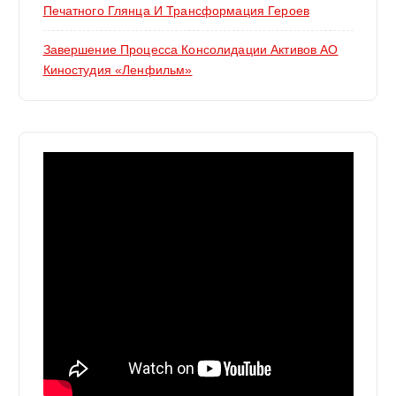
Печатного Глянца И Трансформация Героев
Завершение Процесса Консолидации Активов АО
Киностудия «Ленфильм»