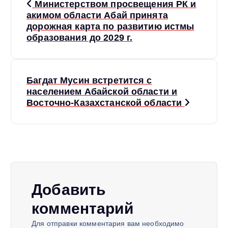
Министерством просвещения РК и
а
акимом области Абай принята
дорожная карта по развитию истмы
образования до 2029 г.
в
и
Багдат Мусин встретится с
г
населением Абайской области и
Восточно-Казахстанской области
а
ц
и
Добавить
я
комментарий
п
Для отправки комментария вам необходимо