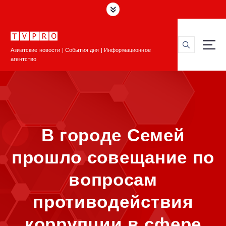
П
е
р
е
Азиатские новости | События дня | Информационное
й
агентство
т
и
к
с
о
д
В городе Семей
е
р
прошло совещание по
ж
и
вопросам
м
о
противодействия
м
у
коррупции в сфере