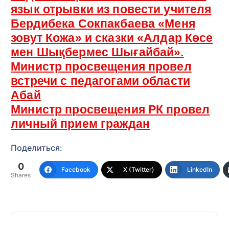
язык отрывки из повести учителя
Бердибека Сокпакбаева «Меня
зовут Кожа» и сказки «Алдар Көсе
мен Шықбермес Шығайбай».
Министр просвещения провел
встречи с педагогами области
Абай
Министр просвещения РК провел
личный прием граждан
Поделиться:
0
Facebook
X (Twitter)
LinkedIn
Shares
Н