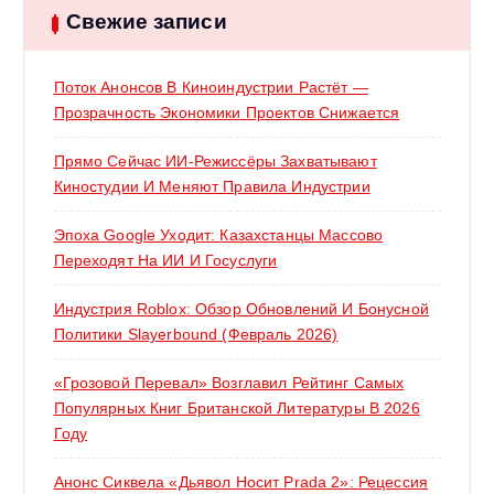
:
Свежие записи
Поток Анонсов В Киноиндустрии Растёт —
Прозрачность Экономики Проектов Снижается
Прямо Сейчас ИИ-Режиссёры Захватывают
Киностудии И Меняют Правила Индустрии
Эпоха Google Уходит: Казахстанцы Массово
Переходят На ИИ И Госуслуги
Индустрия Roblox: Обзор Обновлений И Бонусной
Политики Slayerbound (февраль 2026)
«Грозовой Перевал» Возглавил Рейтинг Самых
Популярных Книг Британской Литературы В 2026
Году
Анонс Сиквела «Дьявол Носит Prada 2»: Рецессия