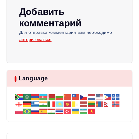
и
Добавить
комментарий
я
Для отправки комментария вам необходимо
п
авторизоваться
.
о
з
Language
а
п
и
с