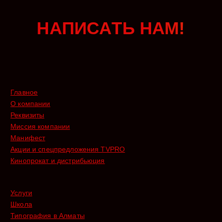
Н
А
П
И
С
А
Т
Ь
Н
А
М
!
Главное
О компании
Реквизиты
Миссия компании
Манифест
Акции и спецпредложения TVPRO
Кинопрокат и дистрибьюция
Услуги
Школа
Типография в Алматы