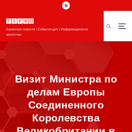
П
е
р
е
Азиатские новости | События дня | Информационное
й
агентство
т
и
к
с
о
д
Визит Министра по
е
р
делам Европы
ж
и
Соединенного
м
о
Королевства
м
у
Великобритании в