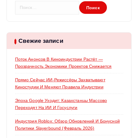
Н
я
а
й
м
т
и
:
Свежие записи
Поток Анонсов В Киноиндустрии Растёт —
Прозрачность Экономики Проектов Снижается
Прямо Сейчас ИИ-Режиссёры Захватывают
Киностудии И Меняют Правила Индустрии
Эпоха Google Уходит: Казахстанцы Массово
Переходят На ИИ И Госуслуги
Индустрия Roblox: Обзор Обновлений И Бонусной
Политики Slayerbound (февраль 2026)