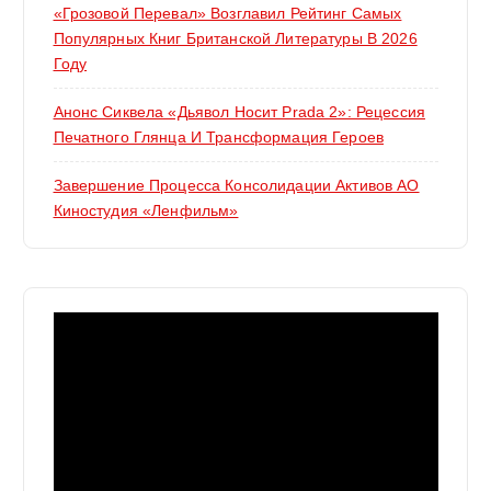
«Грозовой Перевал» Возглавил Рейтинг Самых
Популярных Книг Британской Литературы В 2026
Году
Анонс Сиквела «Дьявол Носит Prada 2»: Рецессия
Печатного Глянца И Трансформация Героев
Завершение Процесса Консолидации Активов АО
Киностудия «Ленфильм»