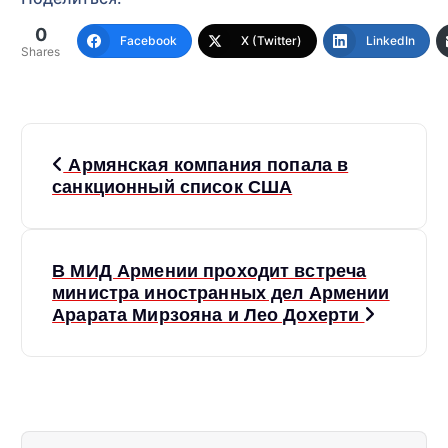
0
Facebook
X (Twitter)
LinkedIn
Shares
Н
Армянская компания попала в
а
санкционный список США
в
В МИД Армении проходит встреча
и
министра иностранных дел Армении
Арарата Мирзояна и Лео Дохерти
г
а
ц