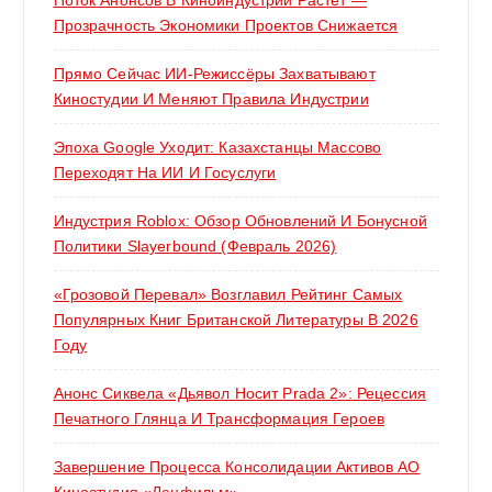
Прозрачность Экономики Проектов Снижается
Прямо Сейчас ИИ-Режиссёры Захватывают
Киностудии И Меняют Правила Индустрии
Эпоха Google Уходит: Казахстанцы Массово
Переходят На ИИ И Госуслуги
Индустрия Roblox: Обзор Обновлений И Бонусной
Политики Slayerbound (февраль 2026)
«Грозовой Перевал» Возглавил Рейтинг Самых
Популярных Книг Британской Литературы В 2026
Году
Анонс Сиквела «Дьявол Носит Prada 2»: Рецессия
Печатного Глянца И Трансформация Героев
Завершение Процесса Консолидации Активов АО
Киностудия «Ленфильм»