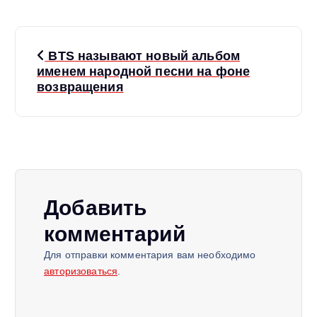
Н
BTS называют новый альбом
а
именем народной песни на фоне
возвращения
в
и
г
Добавить
а
комментарий
ц
Для отправки комментария вам необходимо
авторизоваться
.
и