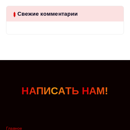
Свежие комментарии
Н
А
П
И
С
А
Т
Ь
Н
А
М
!
Главное