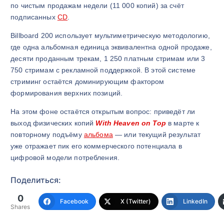
по чистым продажам недели (11 000 копий) за счёт
подписанных
CD
.
Billboard 200 использует мультиметрическую методологию,
где одна альбомная единица эквивалентна одной продаже,
десяти проданным трекам, 1 250 платным стримам или 3
750 стримам с рекламной поддержкой. В этой системе
стриминг остаётся доминирующим фактором
формирования верхних позиций.
На этом фоне остаётся открытым вопрос: приведёт ли
выход физических копий
With Heaven on Top
в марте к
повторному подъёму
альбома
— или текущий результат
уже отражает пик его коммерческого потенциала в
цифровой модели потребления.
Поделиться:
0
Facebook
X (Twitter)
LinkedIn
Shares