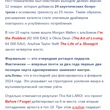
Рост показателей был обеспечен выходом делюкс-версии
12 января, которая добавила
24 акустических бонус-
трека
к основному треклисту из 25 песен. Таким образом,
расширение каталога стало ключевым драйвером
повторного и углублённого потребления.
В топ-10 чарта также вошли
Morgan Wallen
с альбомом
I’m
the Problem
(82 000 EAU) и
Olivia Dean
(
The Art of Loving
,
64 000 EAU). Альбом
Taylor Swift
The Life of a Showgirl
занял четвёртое место.
Формально — это очередная ротация лидеров.
Фактически — впервые почти за два года первые две
позиции чарта одновременно занимают кантри-
альбомы
, что в последний раз фиксировалось в феврале
2024 года. Это указывает на структурное усиление жанра в
мультиметрической системе учёта.
Отдельно отмечается результат
The Kid LAROI
: его проект
Before I Forget
дебютировал на 6-м месте, став вторым
попаданием артиста в топ-10. При этом
альбом
лидирует