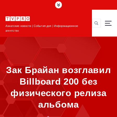
П
е
р
е
Азиатские новости | События дня | Информационное
й
агентство
т
и
к
с
о
д
Зак Брайан возглавил
е
р
Billboard 200 без
ж
и
физического релиза
м
о
альбома
м
у