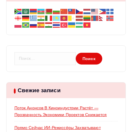
п
и
с
я
Н
м
а
й
т
и
:
Свежие записи
Поток Анонсов В Киноиндустрии Растёт —
Прозрачность Экономики Проектов Снижается
Прямо Сейчас ИИ-Режиссёры Захватывают