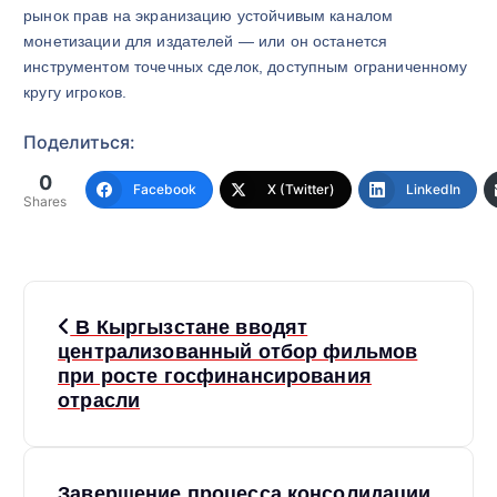
рынок прав на экранизацию устойчивым каналом
монетизации для издателей — или он останется
инструментом точечных сделок, доступным ограниченному
кругу игроков.
Поделиться:
0
Facebook
X (Twitter)
LinkedIn
Shares
Н
В Кыргызстане вводят
а
централизованный отбор фильмов
при росте госфинансирования
отрасли
в
и
Завершение процесса консолидации