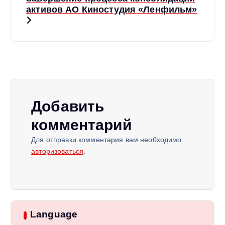
г
активов АО Киностудия «Ленфильм»
а
ц
и
Добавить
я
комментарий
п
Для отправки комментария вам необходимо
авторизоваться
.
о
з
а
Language