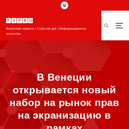
П
е
р
е
Азиатские новости | События дня | Информационное
й
агентство
т
и
к
с
о
д
В Венеции
е
р
открывается новый
ж
и
набор на рынок прав
м
о
на экранизацию в
м
у
рамках