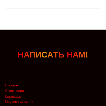
Н
А
П
И
С
А
Т
Ь
Н
А
М
!
Главное
О компании
Реквизиты
Миссия компании