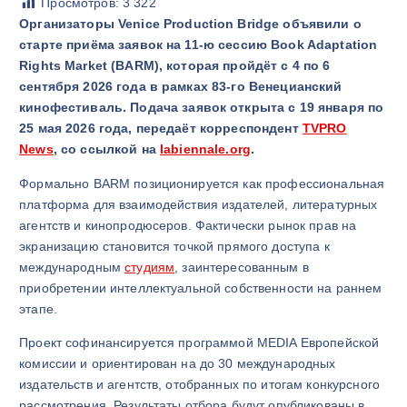
Просмотров:
3 322
Организаторы
Venice Production Bridge
объявили о
старте приёма заявок на 11-ю сессию Book Adaptation
Rights Market (BARM), которая пройдёт с 4 по 6
сентября 2026 года в рамках 83-го
Венецианский
кинофестиваль
. Подача заявок открыта с 19 января по
25 мая 2026 года, передаёт корреспондент
TVPRO
News
, со ссылкой на
labiennale.org
.
Формально BARM позиционируется как профессиональная
платформа для взаимодействия издателей, литературных
агентств и кинопродюсеров. Фактически рынок прав на
экранизацию становится точкой прямого доступа к
международным
студиям
, заинтересованным в
приобретении интеллектуальной собственности на раннем
этапе.
Проект софинансируется программой
MEDIA
Европейской
комиссии и ориентирован на до 30 международных
издательств и агентств, отобранных по итогам конкурсного
рассмотрения. Результаты отбора будут опубликованы в