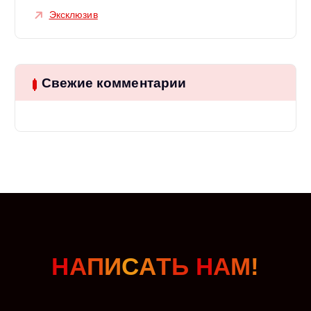
Эксклюзив
Свежие комментарии
Н
А
П
И
С
А
Т
Ь
Н
А
М
!