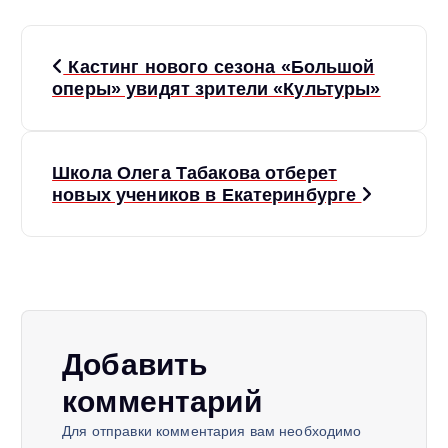
Н
Кастинг нового сезона «Большой
а
оперы» увидят зрители «Культуры»
в
Школа Олега Табакова отберет
и
новых учеников в Екатеринбурге
г
а
ц
Добавить
и
комментарий
я
Для отправки комментария вам необходимо