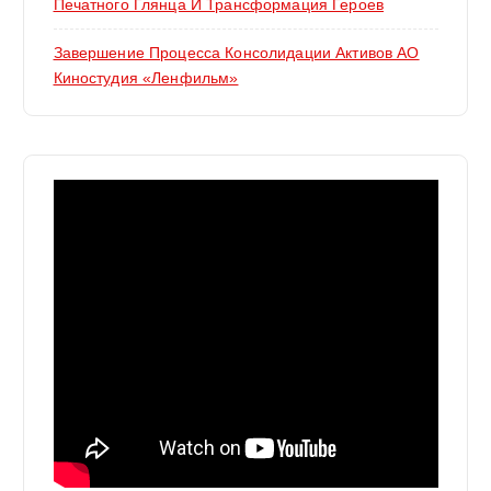
Печатного Глянца И Трансформация Героев
Завершение Процесса Консолидации Активов АО
Киностудия «Ленфильм»