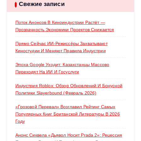
:
Свежие записи
Поток Анонсов В Киноиндустрии Растёт —
Прозрачность Экономики Проектов Снижается
Прямо Сейчас ИИ-Режиссёры Захватывают
Киностудии И Меняют Правила Индустрии
Эпоха Google Уходит: Казахстанцы Массово
Переходят На ИИ И Госуслуги
Индустрия Roblox: Обзор Обновлений И Бонусной
Политики Slayerbound (февраль 2026)
«Грозовой Перевал» Возглавил Рейтинг Самых
Популярных Книг Британской Литературы В 2026
Году
Анонс Сиквела «Дьявол Носит Prada 2»: Рецессия