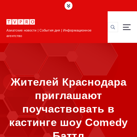
П
е
р
е
Азиатские новости | События дня | Информационное
й
агентство
т
и
к
с
о
д
Жителей Краснодара
е
р
приглашают
ж
и
поучаствовать в
м
о
кастинге шоу Comedy
м
у
Баттл