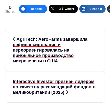
0
Facebook
X (Twitter)
LinkedIn
Shares
Н
AgriTech: AeroFarms завершила
а
рефинансирование и
переориентировалась на
прибыльное производство
в
микрозелени в США
и
г
Interactive Investor признан лидером
по качеству рекомендаций фондов в
а
Великобритании (2025)
ц