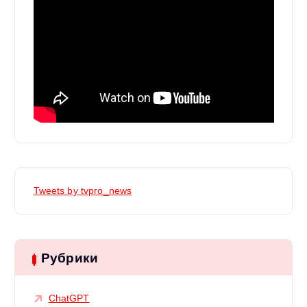
Tweets by tvpro_news
Рубрики
ChatGPT