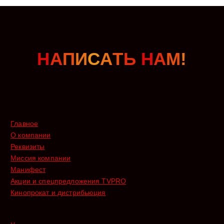
Н
А
П
И
С
А
Т
Ь
Н
А
М
!
Главное
О компании
Реквизиты
Миссия компании
Манифест
Акции и спецпредложения TVPRO
Кинопрокат и дистрибьюция