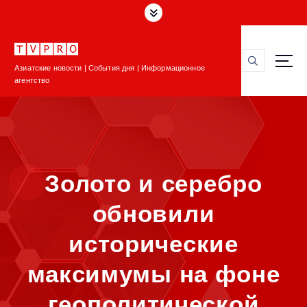
П
е
р
е
Азиатские новости | События дня | Информационное
й
агентство
т
и
к
с
о
д
Золото и серебро
е
р
обновили
ж
и
исторические
м
о
максимумы на фоне
м
у
геополитической