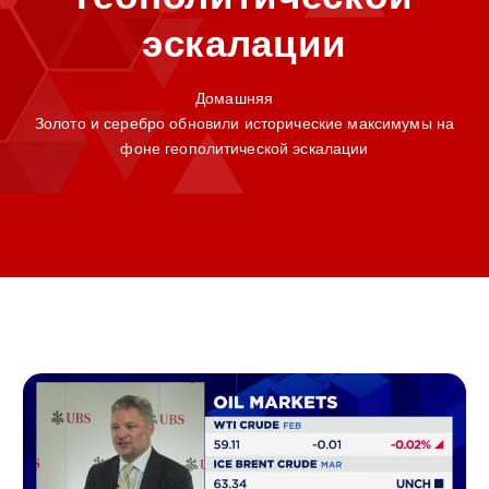
эскалации
Домашняя
Золото и серебро обновили исторические максимумы на
фоне геополитической эскалации