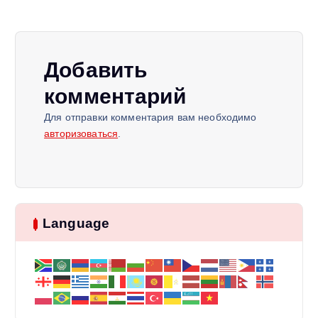
и
я
Добавить
п
комментарий
Для отправки комментария вам необходимо
о
авторизоваться
.
з
а
Language
п
и
с