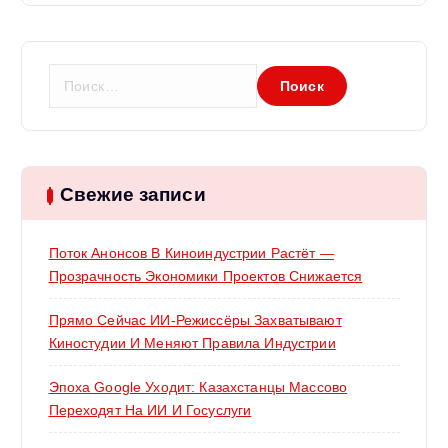
я
м
Н
а
й
т
и
:
Свежие записи
Поток Анонсов В Киноиндустрии Растёт —
Прозрачность Экономики Проектов Снижается
Прямо Сейчас ИИ-Режиссёры Захватывают
Киностудии И Меняют Правила Индустрии
Эпоха Google Уходит: Казахстанцы Массово
Переходят На ИИ И Госуслуги