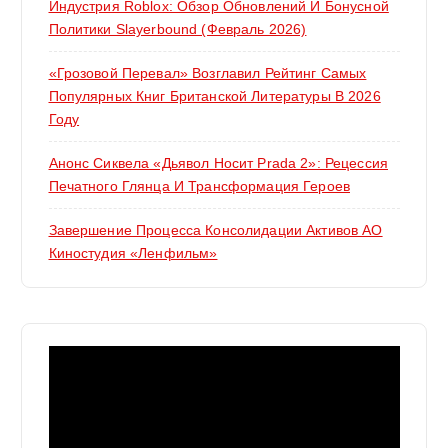
Индустрия Roblox: Обзор Обновлений И Бонусной
Политики Slayerbound (февраль 2026)
«Грозовой Перевал» Возглавил Рейтинг Самых
Популярных Книг Британской Литературы В 2026
Году
Анонс Сиквела «Дьявол Носит Prada 2»: Рецессия
Печатного Глянца И Трансформация Героев
Завершение Процесса Консолидации Активов АО
Киностудия «Ленфильм»