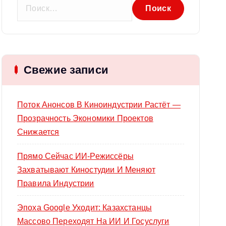
Н
а
й
т
и
Свежие записи
:
Поток Анонсов В Киноиндустрии Растёт —
Прозрачность Экономики Проектов
Снижается
Прямо Сейчас ИИ-Режиссёры
Захватывают Киностудии И Меняют
Правила Индустрии
Эпоха Google Уходит: Казахстанцы
Массово Переходят На ИИ И Госуслуги