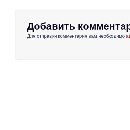
г
а
Добавить коммента
ц
Для отправки комментария вам необходимо
а
и
я
п
о
з