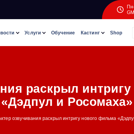
Пн-
GM
вости
Услуги
Обучение
Кастинг
Shop
ания раскрыл интригу
«Дэдпул и Росомаха»
Актер озвучивания раскрыл интригу нового фильма «Дэдп