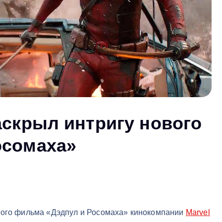
аскрыл интригу нового
осомаха»
ового фильма «Дэдпул и Росомаха» кинокомпании
Marvel