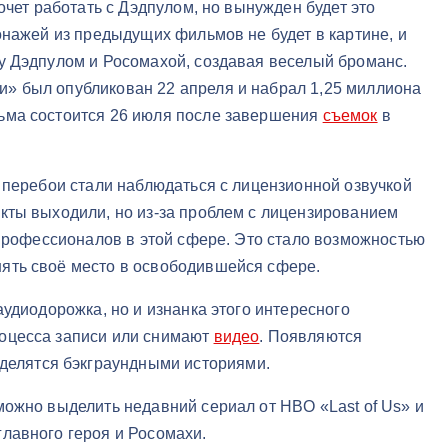
очет работать с Дэдпулом, но вынужден будет это
онажей из предыдущих фильмов не будет в картине, и
у Дэдпулом и Росомахой, создавая веселый броманс.
» был опубликован 22 апреля и набрал 1,25 миллиона
ьма состоится 26 июля после завершения
съемок
в
 перебои стали наблюдаться с лицензионной озвучкой
кты выходили, но из-за проблем с лицензированием
 профессионалов в этой сфере. Это стало возможностью
ять своё место в освободившейся сфере.
аудиодорожка, но и изнанка этого интересного
оцесса записи или снимают
видео
. Появляются
делятся бэкграундными историями.
можно выделить недавний сериал от HBO «Last of Us» и
лавного героя и Росомахи.