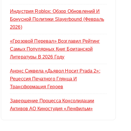
Индустрия Roblox: Обзор Обновлений И
Бонусной Политики Slayerbound (февраль
2026)
«Грозовой Перевал» Возглавил Рейтинг
Самых Популярных Книг Британской
Литературы В 2026 Году
Анонс Сиквела «Дьявол Носит Prada 2»:
Рецессия Печатного Глянца И
Трансформация Героев
Завершение Процесса Консолидации
Активов АО Киностудия «Ленфильм»