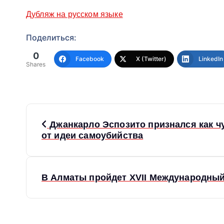
Дубляж на русском языке
Поделиться:
0
Facebook
X (Twitter)
LinkedIn
Shares
Н
Джанкарло Эспозито признался как чу
от идеи самоубийства
а
в
В Алматы пройдет XVII Международны
и