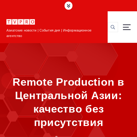
П
е
р
е
Азиатские новости | События дня | Информационное
й
агентство
т
и
к
с
о
д
Remote Production в
е
р
Центральной Азии:
ж
и
качество без
м
о
присутствия
м
у