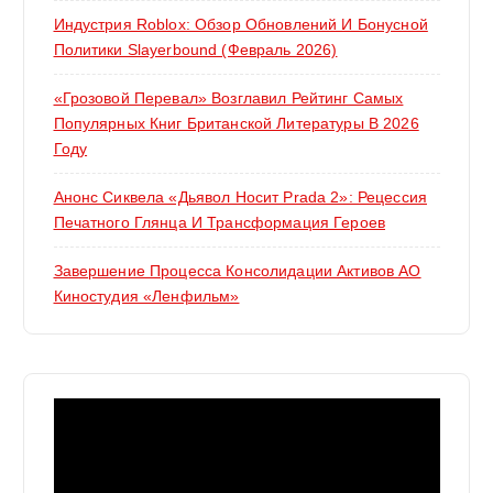
Индустрия Roblox: Обзор Обновлений И Бонусной
Политики Slayerbound (февраль 2026)
«Грозовой Перевал» Возглавил Рейтинг Самых
Популярных Книг Британской Литературы В 2026
Году
Анонс Сиквела «Дьявол Носит Prada 2»: Рецессия
Печатного Глянца И Трансформация Героев
Завершение Процесса Консолидации Активов АО
Киностудия «Ленфильм»