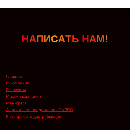
Н
А
П
И
С
А
Т
Ь
Н
А
М
!
Главное
О компании
Реквизиты
Миссия компании
Манифест
Акции и спецпредложения TVPRO
Кинопрокат и дистрибьюция