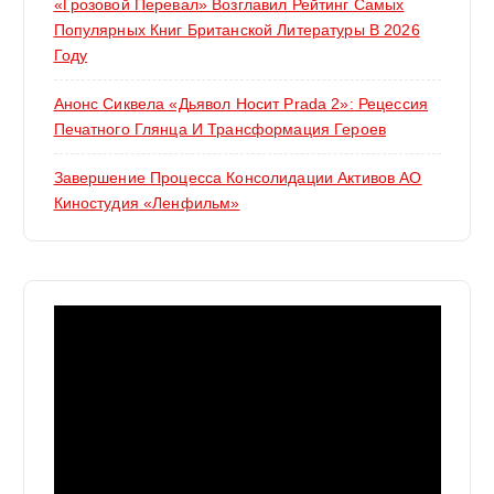
«Грозовой Перевал» Возглавил Рейтинг Самых
Популярных Книг Британской Литературы В 2026
Году
Анонс Сиквела «Дьявол Носит Prada 2»: Рецессия
Печатного Глянца И Трансформация Героев
Завершение Процесса Консолидации Активов АО
Киностудия «Ленфильм»