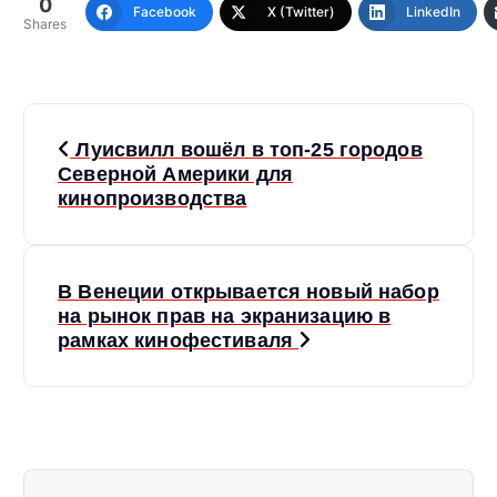
0
Facebook
X (Twitter)
LinkedIn
Shares
Н
Луисвилл вошёл в топ-25 городов
а
Северной Америки для
кинопроизводства
в
и
В Венеции открывается новый набор
на рынок прав на экранизацию в
г
рамках кинофестиваля
а
ц