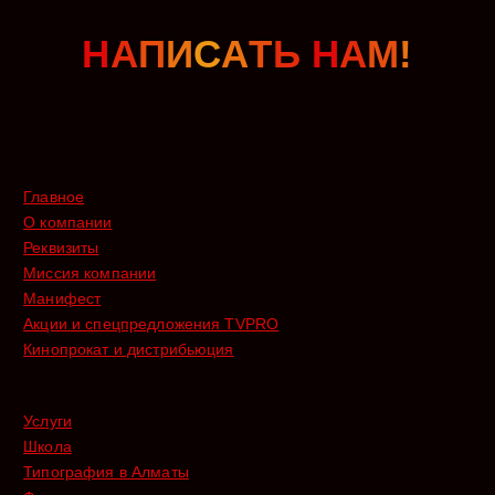
Н
А
П
И
С
А
Т
Ь
Н
А
М
!
Главное
О компании
Реквизиты
Миссия компании
Манифест
Акции и спецпредложения TVPRO
Кинопрокат и дистрибьюция
Услуги
Школа
Типография в Алматы