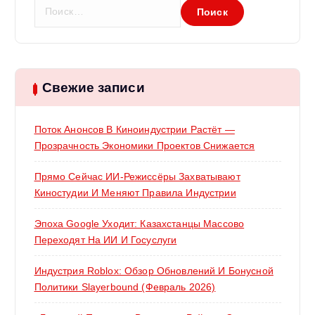
я
Н
а
м
й
т
и
:
Свежие записи
Поток Анонсов В Киноиндустрии Растёт —
Прозрачность Экономики Проектов Снижается
Прямо Сейчас ИИ-Режиссёры Захватывают
Киностудии И Меняют Правила Индустрии
Эпоха Google Уходит: Казахстанцы Массово
Переходят На ИИ И Госуслуги
Индустрия Roblox: Обзор Обновлений И Бонусной
Политики Slayerbound (февраль 2026)