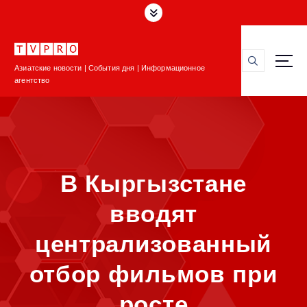
П
е
р
е
Азиатские новости | События дня | Информационное
й
агентство
т
и
к
с
о
д
В Кыргызстане
е
р
вводят
ж
и
централизованный
м
о
отбор фильмов при
м
у
росте