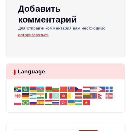
и
Добавить
я
комментарий
п
Для отправки комментария вам необходимо
авторизоваться
.
о
з
Language
а
п
и
с